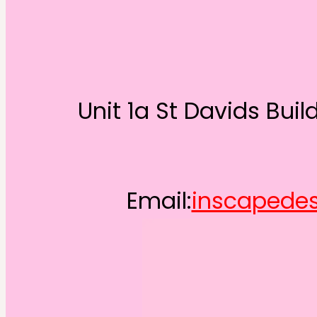
Unit 1a St Davids Bui
Email:
inscapede