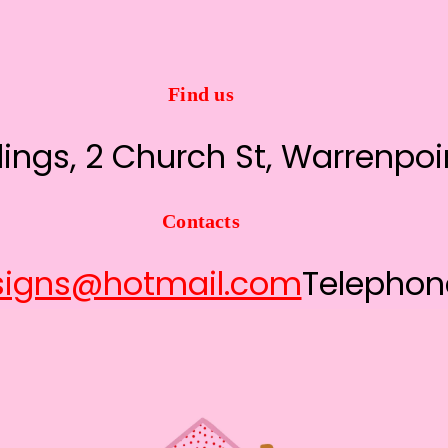
Find us
ldings, 2 Church St, Warrenpo
Contacts
signs@hotmail.com
Telephon