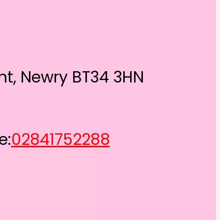
int, Newry BT34 3HN
e:
02841752288