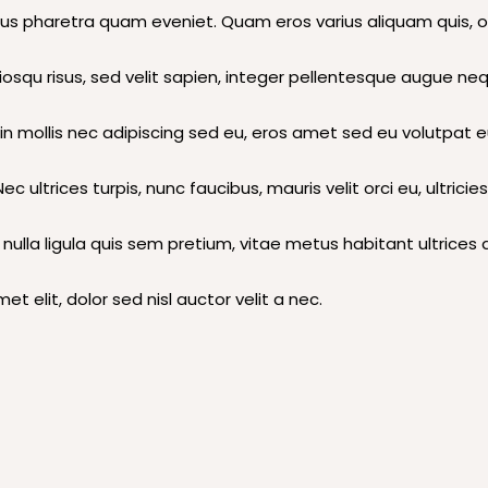
acus pharetra quam eveniet. Quam eros varius aliquam quis, o
ociosqu risus, sed velit sapien, integer pellentesque augue n
t, in mollis nec adipiscing sed eu, eros amet sed eu volutpat
 ultrices turpis, nunc faucibus, mauris velit orci eu, ultricie
 nulla ligula quis sem pretium, vitae metus habitant ultrice
elit, dolor sed nisl auctor velit a nec.